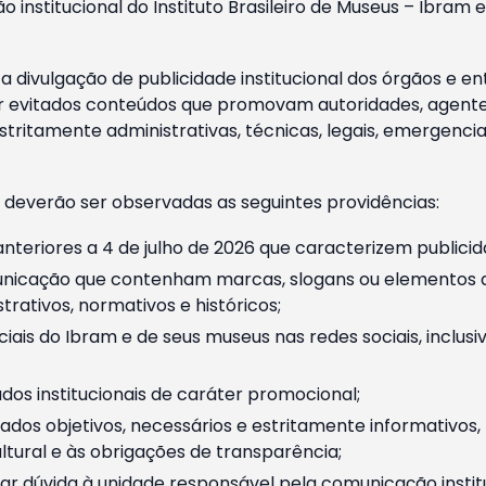
o institucional do Instituto Brasileiro de Museus – Ibra
 divulgação de publicidade institucional dos órgãos e en
 evitados conteúdos que promovam autoridades, agentes 
ritamente administrativas, técnicas, legais, emergencia
 deverão ser observadas as seguintes providências:
nteriores a 4 de julho de 2026 que caracterizem publicid
nicação que contenham marcas, slogans ou elementos da 
rativos, normativos e históricos;
ciais do Ibram e de seus museus nas redes sociais, inclus
os institucionais de caráter promocional;
dos objetivos, necessários e estritamente informativos
tural e às obrigações de transparência;
r dúvida à unidade responsável pela comunicação instituci