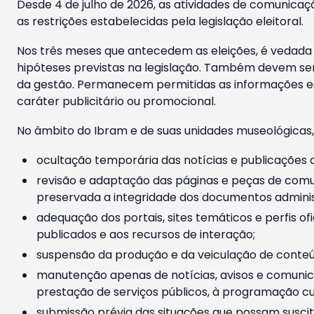
Desde 4 de julho de 2026, as atividades de comunicaçã
as restrições estabelecidas pela legislação eleitoral.
Nos três meses que antecedem as eleições, é vedada a
hipóteses previstas na legislação. Também devem ser
da gestão. Permanecem permitidas as informações est
caráter publicitário ou promocional.
No âmbito do Ibram e de suas unidades museológicas,
ocultação temporária das notícias e publicações a
revisão e adaptação das páginas e peças de comu
preservada a integridade dos documentos administ
adequação dos portais, sites temáticos e perfis ofi
publicados e aos recursos de interação;
suspensão da produção e da veiculação de conteúd
manutenção apenas de notícias, avisos e comunica
prestação de serviços públicos, à programação cul
submissão prévia das situações que possam suscita