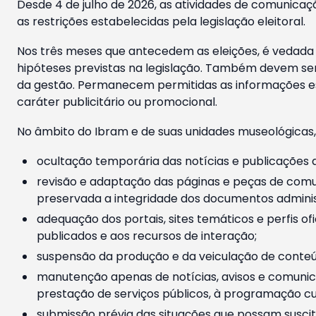
Desde 4 de julho de 2026, as atividades de comunicaçã
as restrições estabelecidas pela legislação eleitoral.
Nos três meses que antecedem as eleições, é vedada a
hipóteses previstas na legislação. Também devem ser
da gestão. Permanecem permitidas as informações est
caráter publicitário ou promocional.
No âmbito do Ibram e de suas unidades museológicas,
ocultação temporária das notícias e publicações a
revisão e adaptação das páginas e peças de comu
preservada a integridade dos documentos administ
adequação dos portais, sites temáticos e perfis ofi
publicados e aos recursos de interação;
suspensão da produção e da veiculação de conteúd
manutenção apenas de notícias, avisos e comunica
prestação de serviços públicos, à programação cul
submissão prévia das situações que possam suscita