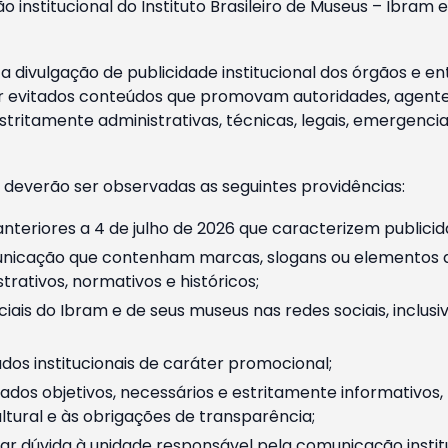
o institucional do Instituto Brasileiro de Museus – Ibra
 divulgação de publicidade institucional dos órgãos e en
 evitados conteúdos que promovam autoridades, agentes 
ritamente administrativas, técnicas, legais, emergencia
 deverão ser observadas as seguintes providências:
nteriores a 4 de julho de 2026 que caracterizem publicid
nicação que contenham marcas, slogans ou elementos da 
rativos, normativos e históricos;
ciais do Ibram e de seus museus nas redes sociais, inclus
os institucionais de caráter promocional;
dos objetivos, necessários e estritamente informativos
tural e às obrigações de transparência;
r dúvida à unidade responsável pela comunicação instituci