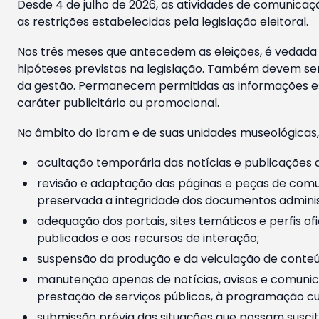
Desde 4 de julho de 2026, as atividades de comunicaçã
as restrições estabelecidas pela legislação eleitoral.
Nos três meses que antecedem as eleições, é vedada a
hipóteses previstas na legislação. Também devem ser
da gestão. Permanecem permitidas as informações est
caráter publicitário ou promocional.
No âmbito do Ibram e de suas unidades museológicas,
ocultação temporária das notícias e publicações a
revisão e adaptação das páginas e peças de comu
preservada a integridade dos documentos administ
adequação dos portais, sites temáticos e perfis ofi
publicados e aos recursos de interação;
suspensão da produção e da veiculação de conteúd
manutenção apenas de notícias, avisos e comunica
prestação de serviços públicos, à programação cul
submissão prévia das situações que possam suscita