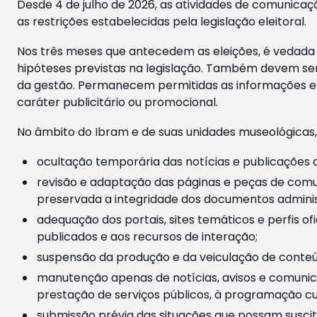
Desde 4 de julho de 2026, as atividades de comunicaçã
as restrições estabelecidas pela legislação eleitoral.
Nos três meses que antecedem as eleições, é vedada a
hipóteses previstas na legislação. Também devem ser
da gestão. Permanecem permitidas as informações est
caráter publicitário ou promocional.
No âmbito do Ibram e de suas unidades museológicas,
ocultação temporária das notícias e publicações a
revisão e adaptação das páginas e peças de comu
preservada a integridade dos documentos administ
adequação dos portais, sites temáticos e perfis ofi
publicados e aos recursos de interação;
suspensão da produção e da veiculação de conteúd
manutenção apenas de notícias, avisos e comunica
prestação de serviços públicos, à programação cul
submissão prévia das situações que possam suscita