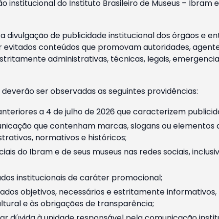
o institucional do Instituto Brasileiro de Museus – Ibra
 divulgação de publicidade institucional dos órgãos e en
 evitados conteúdos que promovam autoridades, agentes 
ritamente administrativas, técnicas, legais, emergencia
 deverão ser observadas as seguintes providências:
nteriores a 4 de julho de 2026 que caracterizem publicid
nicação que contenham marcas, slogans ou elementos da 
rativos, normativos e históricos;
ciais do Ibram e de seus museus nas redes sociais, inclus
os institucionais de caráter promocional;
dos objetivos, necessários e estritamente informativos
tural e às obrigações de transparência;
r dúvida à unidade responsável pela comunicação instituci