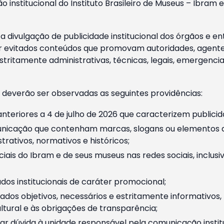
o institucional do Instituto Brasileiro de Museus – Ibra
 divulgação de publicidade institucional dos órgãos e en
 evitados conteúdos que promovam autoridades, agentes 
ritamente administrativas, técnicas, legais, emergencia
 deverão ser observadas as seguintes providências:
nteriores a 4 de julho de 2026 que caracterizem publicid
nicação que contenham marcas, slogans ou elementos da 
rativos, normativos e históricos;
ciais do Ibram e de seus museus nas redes sociais, inclus
os institucionais de caráter promocional;
dos objetivos, necessários e estritamente informativos
tural e às obrigações de transparência;
r dúvida à unidade responsável pela comunicação instituci