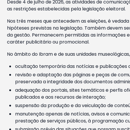
Desde 4 de julho de 2026, as atividades de comunicaçã
as restrições estabelecidas pela legislação eleitoral.
Nos três meses que antecedem as eleições, é vedada a
hipóteses previstas na legislação. Também devem ser
da gestão. Permanecem permitidas as informações est
caráter publicitário ou promocional.
No âmbito do Ibram e de suas unidades museológicas,
ocultação temporária das notícias e publicações a
revisão e adaptação das páginas e peças de comu
preservada a integridade dos documentos administ
adequação dos portais, sites temáticos e perfis ofi
publicados e aos recursos de interação;
suspensão da produção e da veiculação de conteúd
manutenção apenas de notícias, avisos e comunica
prestação de serviços públicos, à programação cul
submissão prévia das situações que possam suscita