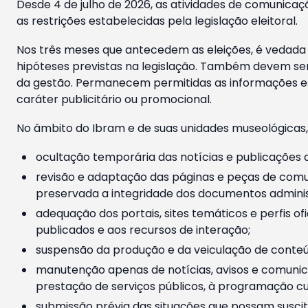
Desde 4 de julho de 2026, as atividades de comunicaçã
as restrições estabelecidas pela legislação eleitoral.
Nos três meses que antecedem as eleições, é vedada a
hipóteses previstas na legislação. Também devem ser
da gestão. Permanecem permitidas as informações est
caráter publicitário ou promocional.
No âmbito do Ibram e de suas unidades museológicas,
ocultação temporária das notícias e publicações a
revisão e adaptação das páginas e peças de comu
preservada a integridade dos documentos administ
adequação dos portais, sites temáticos e perfis ofi
publicados e aos recursos de interação;
suspensão da produção e da veiculação de conteúd
manutenção apenas de notícias, avisos e comunica
prestação de serviços públicos, à programação cul
submissão prévia das situações que possam suscita