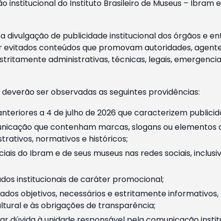
o institucional do Instituto Brasileiro de Museus – Ibra
 divulgação de publicidade institucional dos órgãos e en
 evitados conteúdos que promovam autoridades, agentes 
ritamente administrativas, técnicas, legais, emergencia
 deverão ser observadas as seguintes providências:
nteriores a 4 de julho de 2026 que caracterizem publicid
nicação que contenham marcas, slogans ou elementos da 
rativos, normativos e históricos;
ciais do Ibram e de seus museus nas redes sociais, inclus
os institucionais de caráter promocional;
dos objetivos, necessários e estritamente informativos
tural e às obrigações de transparência;
r dúvida à unidade responsável pela comunicação instituci