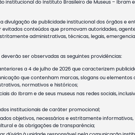
o institucional do Instituto Brasileiro de Museus – Ibra
 divulgação de publicidade institucional dos órgãos e en
 evitados conteúdos que promovam autoridades, agentes 
ritamente administrativas, técnicas, legais, emergencia
 deverão ser observadas as seguintes providências:
nteriores a 4 de julho de 2026 que caracterizem publicid
nicação que contenham marcas, slogans ou elementos da 
rativos, normativos e históricos;
ciais do Ibram e de seus museus nas redes sociais, inclus
os institucionais de caráter promocional;
dos objetivos, necessários e estritamente informativos
tural e às obrigações de transparência;
r dúvida à unidade responsável pela comunicação instituci