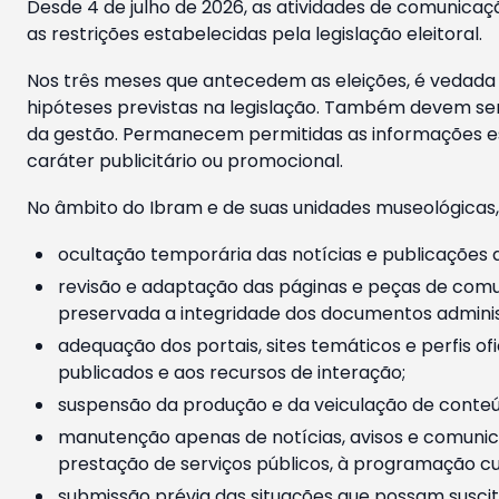
Desde 4 de julho de 2026, as atividades de comunicaçã
as restrições estabelecidas pela legislação eleitoral.
Nos três meses que antecedem as eleições, é vedada a
hipóteses previstas na legislação. Também devem ser
da gestão. Permanecem permitidas as informações est
caráter publicitário ou promocional.
No âmbito do Ibram e de suas unidades museológicas,
ocultação temporária das notícias e publicações a
revisão e adaptação das páginas e peças de comu
preservada a integridade dos documentos administ
adequação dos portais, sites temáticos e perfis ofi
publicados e aos recursos de interação;
suspensão da produção e da veiculação de conteúd
manutenção apenas de notícias, avisos e comunica
prestação de serviços públicos, à programação cul
submissão prévia das situações que possam suscita