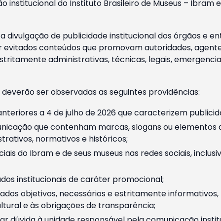
o institucional do Instituto Brasileiro de Museus – Ibra
 divulgação de publicidade institucional dos órgãos e en
 evitados conteúdos que promovam autoridades, agentes 
ritamente administrativas, técnicas, legais, emergencia
 deverão ser observadas as seguintes providências:
nteriores a 4 de julho de 2026 que caracterizem publicid
nicação que contenham marcas, slogans ou elementos da 
rativos, normativos e históricos;
ciais do Ibram e de seus museus nas redes sociais, inclus
os institucionais de caráter promocional;
dos objetivos, necessários e estritamente informativos
tural e às obrigações de transparência;
r dúvida à unidade responsável pela comunicação instituci