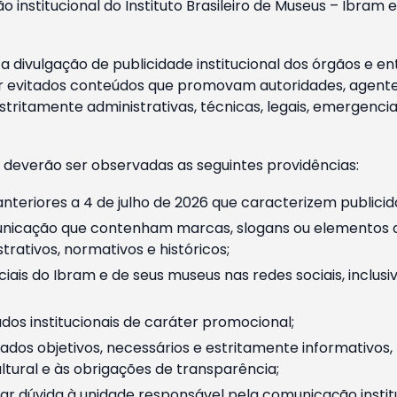
o institucional do Instituto Brasileiro de Museus – Ibra
 divulgação de publicidade institucional dos órgãos e en
 evitados conteúdos que promovam autoridades, agentes 
ritamente administrativas, técnicas, legais, emergencia
 deverão ser observadas as seguintes providências:
nteriores a 4 de julho de 2026 que caracterizem publicid
nicação que contenham marcas, slogans ou elementos da 
rativos, normativos e históricos;
ciais do Ibram e de seus museus nas redes sociais, inclus
os institucionais de caráter promocional;
dos objetivos, necessários e estritamente informativos
tural e às obrigações de transparência;
r dúvida à unidade responsável pela comunicação instituci