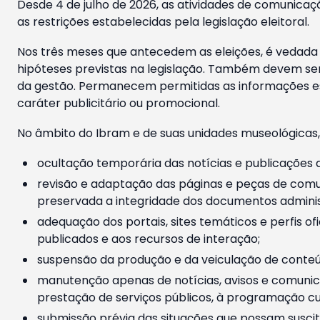
Desde 4 de julho de 2026, as atividades de comunicaçã
as restrições estabelecidas pela legislação eleitoral.
Nos três meses que antecedem as eleições, é vedada a
hipóteses previstas na legislação. Também devem ser
da gestão. Permanecem permitidas as informações est
caráter publicitário ou promocional.
No âmbito do Ibram e de suas unidades museológicas,
ocultação temporária das notícias e publicações a
revisão e adaptação das páginas e peças de comu
preservada a integridade dos documentos administ
adequação dos portais, sites temáticos e perfis ofi
publicados e aos recursos de interação;
suspensão da produção e da veiculação de conteúd
manutenção apenas de notícias, avisos e comunica
prestação de serviços públicos, à programação cul
submissão prévia das situações que possam suscita