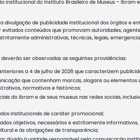
o institucional do Instituto Brasileiro de Museus – Ibra
 divulgação de publicidade institucional dos órgãos e en
 evitados conteúdos que promovam autoridades, agentes 
ritamente administrativas, técnicas, legais, emergencia
 deverão ser observadas as seguintes providências:
nteriores a 4 de julho de 2026 que caracterizem publicid
nicação que contenham marcas, slogans ou elementos da 
rativos, normativos e históricos;
ciais do Ibram e de seus museus nas redes sociais, inclus
os institucionais de caráter promocional;
dos objetivos, necessários e estritamente informativos
tural e às obrigações de transparência;
r dúvida à unidade responsável pela comunicação instituci