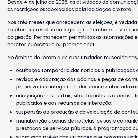
Desde 4 de julho de 2026, as atividades de comunicaçã
as restrições estabelecidas pela legislação eleitoral.
Nos três meses que antecedem as eleições, é vedada a
hipóteses previstas na legislação. Também devem ser
da gestão. Permanecem permitidas as informações est
caráter publicitário ou promocional.
No âmbito do Ibram e de suas unidades museológicas,
ocultação temporária das notícias e publicações a
revisão e adaptação das páginas e peças de comu
preservada a integridade dos documentos administ
adequação dos portais, sites temáticos e perfis ofi
publicados e aos recursos de interação;
suspensão da produção e da veiculação de conteúd
manutenção apenas de notícias, avisos e comunica
prestação de serviços públicos, à programação cul
submissão prévia das situações que possam suscita