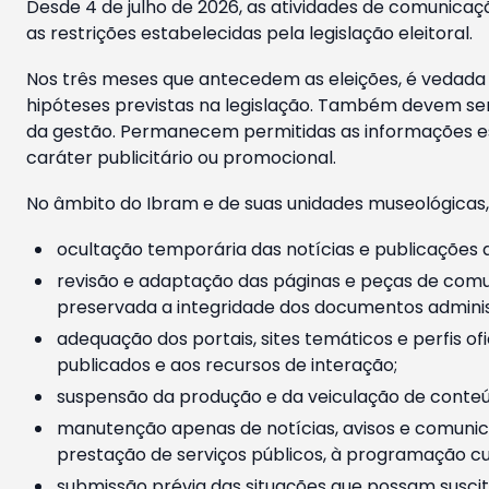
Desde 4 de julho de 2026, as atividades de comunicaçã
as restrições estabelecidas pela legislação eleitoral.
Nos três meses que antecedem as eleições, é vedada a
hipóteses previstas na legislação. Também devem ser
da gestão. Permanecem permitidas as informações est
caráter publicitário ou promocional.
No âmbito do Ibram e de suas unidades museológicas,
ocultação temporária das notícias e publicações a
revisão e adaptação das páginas e peças de comu
preservada a integridade dos documentos administ
adequação dos portais, sites temáticos e perfis ofi
publicados e aos recursos de interação;
suspensão da produção e da veiculação de conteúd
manutenção apenas de notícias, avisos e comunica
prestação de serviços públicos, à programação cul
submissão prévia das situações que possam suscita