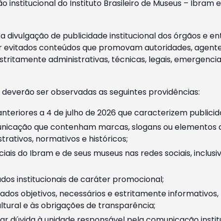
o institucional do Instituto Brasileiro de Museus – Ibra
 divulgação de publicidade institucional dos órgãos e en
 evitados conteúdos que promovam autoridades, agentes 
ritamente administrativas, técnicas, legais, emergencia
 deverão ser observadas as seguintes providências:
nteriores a 4 de julho de 2026 que caracterizem publicid
nicação que contenham marcas, slogans ou elementos da 
rativos, normativos e históricos;
ciais do Ibram e de seus museus nas redes sociais, inclus
os institucionais de caráter promocional;
dos objetivos, necessários e estritamente informativos
tural e às obrigações de transparência;
r dúvida à unidade responsável pela comunicação instituci