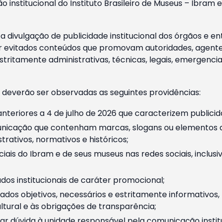
o institucional do Instituto Brasileiro de Museus – Ibra
 divulgação de publicidade institucional dos órgãos e en
 evitados conteúdos que promovam autoridades, agentes 
ritamente administrativas, técnicas, legais, emergencia
 deverão ser observadas as seguintes providências:
nteriores a 4 de julho de 2026 que caracterizem publicid
nicação que contenham marcas, slogans ou elementos da 
rativos, normativos e históricos;
ciais do Ibram e de seus museus nas redes sociais, inclus
os institucionais de caráter promocional;
dos objetivos, necessários e estritamente informativos
tural e às obrigações de transparência;
r dúvida à unidade responsável pela comunicação instituci