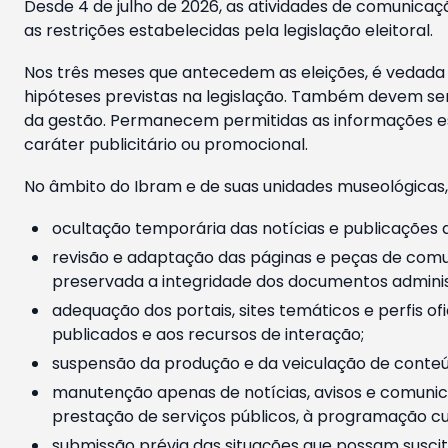
Desde 4 de julho de 2026, as atividades de comunicaçã
as restrições estabelecidas pela legislação eleitoral.
Nos três meses que antecedem as eleições, é vedada a
hipóteses previstas na legislação. Também devem ser
da gestão. Permanecem permitidas as informações est
caráter publicitário ou promocional.
No âmbito do Ibram e de suas unidades museológicas,
ocultação temporária das notícias e publicações a
revisão e adaptação das páginas e peças de comu
preservada a integridade dos documentos administ
adequação dos portais, sites temáticos e perfis ofi
publicados e aos recursos de interação;
suspensão da produção e da veiculação de conteúd
manutenção apenas de notícias, avisos e comunica
prestação de serviços públicos, à programação cul
submissão prévia das situações que possam suscita