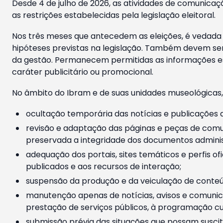
Desde 4 de julho de 2026, as atividades de comunicaçã
as restrições estabelecidas pela legislação eleitoral.
Nos três meses que antecedem as eleições, é vedada a
hipóteses previstas na legislação. Também devem ser
da gestão. Permanecem permitidas as informações est
caráter publicitário ou promocional.
No âmbito do Ibram e de suas unidades museológicas,
ocultação temporária das notícias e publicações a
revisão e adaptação das páginas e peças de comu
preservada a integridade dos documentos administ
adequação dos portais, sites temáticos e perfis ofi
publicados e aos recursos de interação;
suspensão da produção e da veiculação de conteúd
manutenção apenas de notícias, avisos e comunica
prestação de serviços públicos, à programação cul
submissão prévia das situações que possam suscita