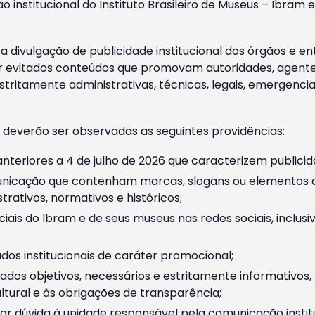
o institucional do Instituto Brasileiro de Museus – Ibra
 divulgação de publicidade institucional dos órgãos e en
 evitados conteúdos que promovam autoridades, agentes 
ritamente administrativas, técnicas, legais, emergencia
 deverão ser observadas as seguintes providências:
nteriores a 4 de julho de 2026 que caracterizem publicid
nicação que contenham marcas, slogans ou elementos da 
rativos, normativos e históricos;
ciais do Ibram e de seus museus nas redes sociais, inclus
os institucionais de caráter promocional;
dos objetivos, necessários e estritamente informativos
tural e às obrigações de transparência;
r dúvida à unidade responsável pela comunicação instituci