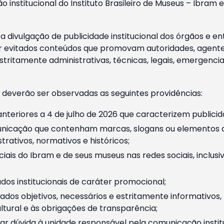
o institucional do Instituto Brasileiro de Museus – Ibra
 divulgação de publicidade institucional dos órgãos e en
 evitados conteúdos que promovam autoridades, agentes 
ritamente administrativas, técnicas, legais, emergencia
 deverão ser observadas as seguintes providências:
nteriores a 4 de julho de 2026 que caracterizem publicid
nicação que contenham marcas, slogans ou elementos da 
rativos, normativos e históricos;
ciais do Ibram e de seus museus nas redes sociais, inclus
os institucionais de caráter promocional;
dos objetivos, necessários e estritamente informativos
tural e às obrigações de transparência;
r dúvida à unidade responsável pela comunicação instituci