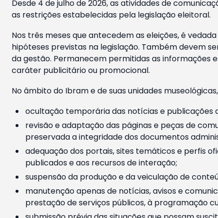
Desde 4 de julho de 2026, as atividades de comunicaçã
as restrições estabelecidas pela legislação eleitoral.
Nos três meses que antecedem as eleições, é vedada a
hipóteses previstas na legislação. Também devem ser
da gestão. Permanecem permitidas as informações est
caráter publicitário ou promocional.
No âmbito do Ibram e de suas unidades museológicas,
ocultação temporária das notícias e publicações a
revisão e adaptação das páginas e peças de comu
preservada a integridade dos documentos administ
adequação dos portais, sites temáticos e perfis ofi
publicados e aos recursos de interação;
suspensão da produção e da veiculação de conteúd
manutenção apenas de notícias, avisos e comunica
prestação de serviços públicos, à programação cul
submissão prévia das situações que possam suscita