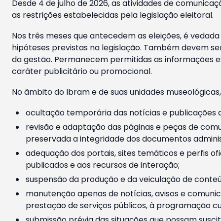
Desde 4 de julho de 2026, as atividades de comunicaçã
as restrições estabelecidas pela legislação eleitoral.
Nos três meses que antecedem as eleições, é vedada a
hipóteses previstas na legislação. Também devem ser
da gestão. Permanecem permitidas as informações est
caráter publicitário ou promocional.
No âmbito do Ibram e de suas unidades museológicas,
ocultação temporária das notícias e publicações a
revisão e adaptação das páginas e peças de comu
preservada a integridade dos documentos administ
adequação dos portais, sites temáticos e perfis ofi
publicados e aos recursos de interação;
suspensão da produção e da veiculação de conteúd
manutenção apenas de notícias, avisos e comunica
prestação de serviços públicos, à programação cul
submissão prévia das situações que possam suscita