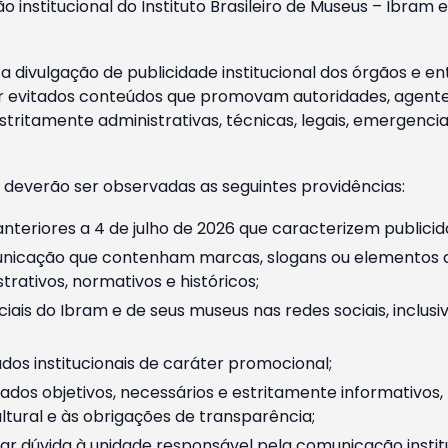
o institucional do Instituto Brasileiro de Museus – Ibra
 divulgação de publicidade institucional dos órgãos e en
 evitados conteúdos que promovam autoridades, agentes 
ritamente administrativas, técnicas, legais, emergencia
 deverão ser observadas as seguintes providências:
nteriores a 4 de julho de 2026 que caracterizem publicid
nicação que contenham marcas, slogans ou elementos da 
rativos, normativos e históricos;
ciais do Ibram e de seus museus nas redes sociais, inclus
os institucionais de caráter promocional;
dos objetivos, necessários e estritamente informativos
tural e às obrigações de transparência;
r dúvida à unidade responsável pela comunicação instituci