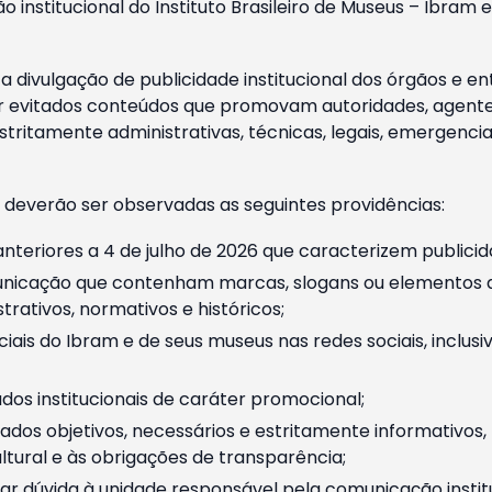
o institucional do Instituto Brasileiro de Museus – Ibra
 divulgação de publicidade institucional dos órgãos e en
 evitados conteúdos que promovam autoridades, agentes 
ritamente administrativas, técnicas, legais, emergencia
 deverão ser observadas as seguintes providências:
nteriores a 4 de julho de 2026 que caracterizem publicid
nicação que contenham marcas, slogans ou elementos da 
rativos, normativos e históricos;
ciais do Ibram e de seus museus nas redes sociais, inclus
os institucionais de caráter promocional;
dos objetivos, necessários e estritamente informativos
tural e às obrigações de transparência;
r dúvida à unidade responsável pela comunicação instituci