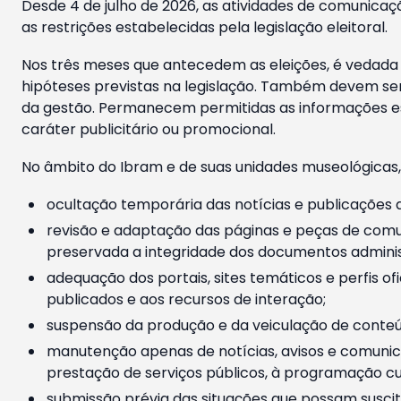
Desde 4 de julho de 2026, as atividades de comunicaçã
as restrições estabelecidas pela legislação eleitoral.
Nos três meses que antecedem as eleições, é vedada a
hipóteses previstas na legislação. Também devem ser
da gestão. Permanecem permitidas as informações est
caráter publicitário ou promocional.
No âmbito do Ibram e de suas unidades museológicas,
ocultação temporária das notícias e publicações a
revisão e adaptação das páginas e peças de comu
preservada a integridade dos documentos administ
adequação dos portais, sites temáticos e perfis ofi
publicados e aos recursos de interação;
suspensão da produção e da veiculação de conteúd
manutenção apenas de notícias, avisos e comunica
prestação de serviços públicos, à programação cul
submissão prévia das situações que possam suscita