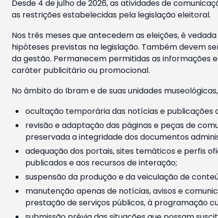
Desde 4 de julho de 2026, as atividades de comunicaçã
as restrições estabelecidas pela legislação eleitoral.
Nos três meses que antecedem as eleições, é vedada a
hipóteses previstas na legislação. Também devem ser
da gestão. Permanecem permitidas as informações est
caráter publicitário ou promocional.
No âmbito do Ibram e de suas unidades museológicas,
ocultação temporária das notícias e publicações a
revisão e adaptação das páginas e peças de comu
preservada a integridade dos documentos administ
adequação dos portais, sites temáticos e perfis ofi
publicados e aos recursos de interação;
suspensão da produção e da veiculação de conteúd
manutenção apenas de notícias, avisos e comunica
prestação de serviços públicos, à programação cul
submissão prévia das situações que possam suscita