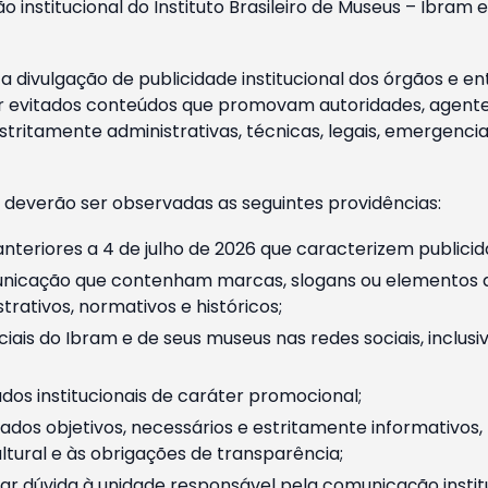
o institucional do Instituto Brasileiro de Museus – Ibra
 divulgação de publicidade institucional dos órgãos e en
 evitados conteúdos que promovam autoridades, agentes 
ritamente administrativas, técnicas, legais, emergencia
 deverão ser observadas as seguintes providências:
nteriores a 4 de julho de 2026 que caracterizem publicid
nicação que contenham marcas, slogans ou elementos da 
rativos, normativos e históricos;
ciais do Ibram e de seus museus nas redes sociais, inclus
os institucionais de caráter promocional;
dos objetivos, necessários e estritamente informativos
tural e às obrigações de transparência;
r dúvida à unidade responsável pela comunicação instituci