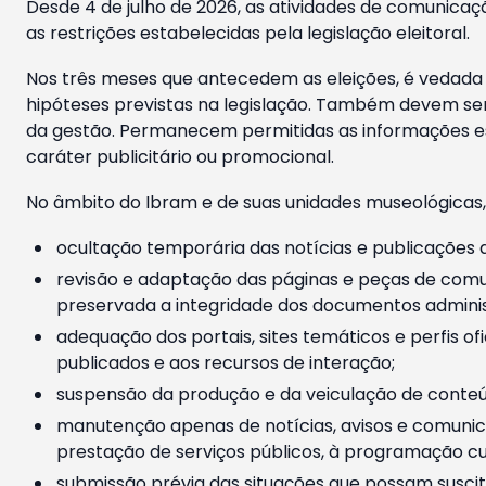
Desde 4 de julho de 2026, as atividades de comunicaçã
as restrições estabelecidas pela legislação eleitoral.
Nos três meses que antecedem as eleições, é vedada a
hipóteses previstas na legislação. Também devem ser
da gestão. Permanecem permitidas as informações est
caráter publicitário ou promocional.
No âmbito do Ibram e de suas unidades museológicas,
ocultação temporária das notícias e publicações a
revisão e adaptação das páginas e peças de comu
preservada a integridade dos documentos administ
adequação dos portais, sites temáticos e perfis ofi
publicados e aos recursos de interação;
suspensão da produção e da veiculação de conteúd
manutenção apenas de notícias, avisos e comunica
prestação de serviços públicos, à programação cul
submissão prévia das situações que possam suscita