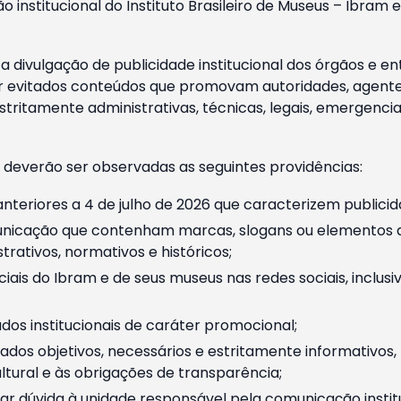
o institucional do Instituto Brasileiro de Museus – Ibra
 divulgação de publicidade institucional dos órgãos e en
 evitados conteúdos que promovam autoridades, agentes 
ritamente administrativas, técnicas, legais, emergencia
 deverão ser observadas as seguintes providências:
nteriores a 4 de julho de 2026 que caracterizem publicid
nicação que contenham marcas, slogans ou elementos da 
rativos, normativos e históricos;
ciais do Ibram e de seus museus nas redes sociais, inclus
os institucionais de caráter promocional;
dos objetivos, necessários e estritamente informativos
tural e às obrigações de transparência;
r dúvida à unidade responsável pela comunicação instituci