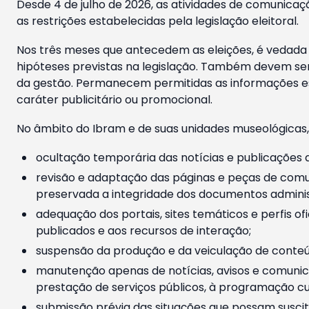
Desde 4 de julho de 2026, as atividades de comunicaçã
as restrições estabelecidas pela legislação eleitoral.
Nos três meses que antecedem as eleições, é vedada a
hipóteses previstas na legislação. Também devem ser
da gestão. Permanecem permitidas as informações est
caráter publicitário ou promocional.
No âmbito do Ibram e de suas unidades museológicas,
ocultação temporária das notícias e publicações a
revisão e adaptação das páginas e peças de comu
preservada a integridade dos documentos administ
adequação dos portais, sites temáticos e perfis ofi
publicados e aos recursos de interação;
suspensão da produção e da veiculação de conteúd
manutenção apenas de notícias, avisos e comunica
prestação de serviços públicos, à programação cul
submissão prévia das situações que possam suscita