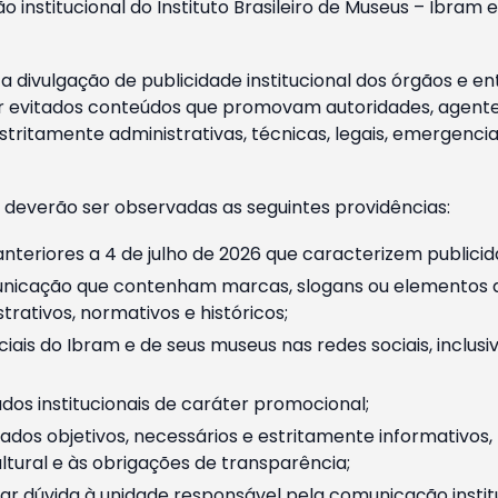
o institucional do Instituto Brasileiro de Museus – Ibra
 divulgação de publicidade institucional dos órgãos e en
 evitados conteúdos que promovam autoridades, agentes 
ritamente administrativas, técnicas, legais, emergencia
 deverão ser observadas as seguintes providências:
nteriores a 4 de julho de 2026 que caracterizem publicid
nicação que contenham marcas, slogans ou elementos da 
rativos, normativos e históricos;
ciais do Ibram e de seus museus nas redes sociais, inclus
os institucionais de caráter promocional;
dos objetivos, necessários e estritamente informativos
tural e às obrigações de transparência;
r dúvida à unidade responsável pela comunicação instituci