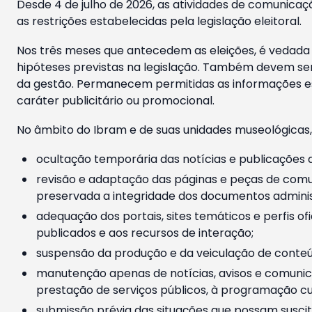
Desde 4 de julho de 2026, as atividades de comunicaçã
as restrições estabelecidas pela legislação eleitoral.
Nos três meses que antecedem as eleições, é vedada a
hipóteses previstas na legislação. Também devem ser
da gestão. Permanecem permitidas as informações est
caráter publicitário ou promocional.
No âmbito do Ibram e de suas unidades museológicas,
ocultação temporária das notícias e publicações a
revisão e adaptação das páginas e peças de comu
preservada a integridade dos documentos administ
adequação dos portais, sites temáticos e perfis ofi
publicados e aos recursos de interação;
suspensão da produção e da veiculação de conteúd
manutenção apenas de notícias, avisos e comunica
prestação de serviços públicos, à programação cul
submissão prévia das situações que possam suscita