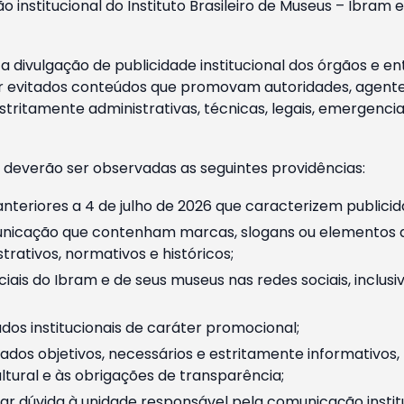
o institucional do Instituto Brasileiro de Museus – Ibra
 divulgação de publicidade institucional dos órgãos e en
 evitados conteúdos que promovam autoridades, agentes 
ritamente administrativas, técnicas, legais, emergencia
 deverão ser observadas as seguintes providências:
nteriores a 4 de julho de 2026 que caracterizem publicid
nicação que contenham marcas, slogans ou elementos da 
rativos, normativos e históricos;
ciais do Ibram e de seus museus nas redes sociais, inclus
os institucionais de caráter promocional;
dos objetivos, necessários e estritamente informativos
tural e às obrigações de transparência;
r dúvida à unidade responsável pela comunicação instituci