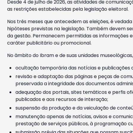
Desde 4 de julho de 2026, as atividades de comunicaçã
as restrições estabelecidas pela legislação eleitoral.
Nos três meses que antecedem as eleições, é vedada a
hipóteses previstas na legislação. Também devem ser
da gestão. Permanecem permitidas as informações est
caráter publicitário ou promocional.
No âmbito do Ibram e de suas unidades museológicas,
ocultação temporária das notícias e publicações a
revisão e adaptação das páginas e peças de comu
preservada a integridade dos documentos administ
adequação dos portais, sites temáticos e perfis ofi
publicados e aos recursos de interação;
suspensão da produção e da veiculação de conteúd
manutenção apenas de notícias, avisos e comunica
prestação de serviços públicos, à programação cul
submissão prévia das situações que possam suscita