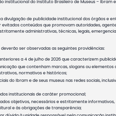
o institucional do Instituto Brasileiro de Museus – Ibra
 divulgação de publicidade institucional dos órgãos e en
 evitados conteúdos que promovam autoridades, agentes 
ritamente administrativas, técnicas, legais, emergencia
 deverão ser observadas as seguintes providências:
nteriores a 4 de julho de 2026 que caracterizem publicid
nicação que contenham marcas, slogans ou elementos da 
rativos, normativos e históricos;
ciais do Ibram e de seus museus nas redes sociais, inclus
os institucionais de caráter promocional;
dos objetivos, necessários e estritamente informativos
tural e às obrigações de transparência;
r dúvida à unidade responsável pela comunicação instituci