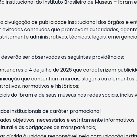
o institucional do Instituto Brasileiro de Museus – Ibra
 divulgação de publicidade institucional dos órgãos e en
 evitados conteúdos que promovam autoridades, agentes 
ritamente administrativas, técnicas, legais, emergencia
 deverão ser observadas as seguintes providências:
nteriores a 4 de julho de 2026 que caracterizem publicid
nicação que contenham marcas, slogans ou elementos da 
rativos, normativos e históricos;
ciais do Ibram e de seus museus nas redes sociais, inclus
os institucionais de caráter promocional;
dos objetivos, necessários e estritamente informativos
tural e às obrigações de transparência;
r dúvida à unidade responsável pela comunicação instituci