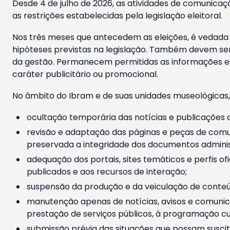
Desde 4 de julho de 2026, as atividades de comunicaçã
as restrições estabelecidas pela legislação eleitoral.
Nos três meses que antecedem as eleições, é vedada a
hipóteses previstas na legislação. Também devem ser
da gestão. Permanecem permitidas as informações est
caráter publicitário ou promocional.
No âmbito do Ibram e de suas unidades museológicas,
ocultação temporária das notícias e publicações a
revisão e adaptação das páginas e peças de comu
preservada a integridade dos documentos administ
adequação dos portais, sites temáticos e perfis ofi
publicados e aos recursos de interação;
suspensão da produção e da veiculação de conteúd
manutenção apenas de notícias, avisos e comunica
prestação de serviços públicos, à programação cul
submissão prévia das situações que possam suscita